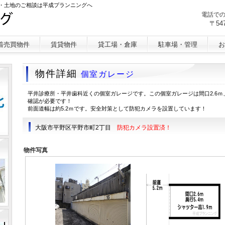
・土地のご相談は平成プランニングへ
電話で
〒54
着売買物件
賃貸物件
貸工場・倉庫
駐車場・管理
お
物件詳細
個室ガレージ
平井診療所・平井歯科近くの個室ガレージです。この個室ガレージは間口2.6ｍ、
確認が必要です！
前面道幅は約5.2ｍです。安全対策として防犯カメラを設置しています！
大阪市平野区平野市町2丁目
防犯カメラ設置済！
物件写真