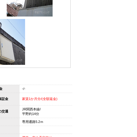
金
-/-
保証金
家賃1か月分/(全額返金)
JR関西本線/
の交通
平野約14分
専用通路5.2ｍ