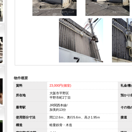
物件概要
賃料
23,000円(個室)
礼金/敷
大阪市平野区
所在地
預かり
平野市町2丁目
JR関西本線/
最寄駅
その他
加美約13分
使用部分寸法
間口2.6ｍ、奥行5.6ｍ、高さ1.95ｍ
接道
構造
軽量鉄骨・木造